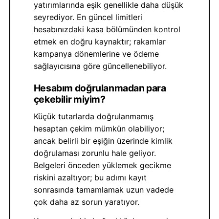
yatırımlarında eşik genellikle daha düşük
seyrediyor. En güncel limitleri
hesabınızdaki kasa bölümünden kontrol
etmek en doğru kaynaktır; rakamlar
kampanya dönemlerine ve ödeme
sağlayıcısına göre güncellenebiliyor.
Hesabım doğrulanmadan para
çekebilir miyim?
Küçük tutarlarda doğrulanmamış
hesaptan çekim mümkün olabiliyor;
ancak belirli bir eşiğin üzerinde kimlik
doğrulaması zorunlu hale geliyor.
Belgeleri önceden yüklemek gecikme
riskini azaltıyor; bu adımı kayıt
sonrasında tamamlamak uzun vadede
çok daha az sorun yaratıyor.