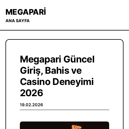
MEGAPARI
ANA SAYFA
Megapari Güncel
Giriş, Bahis ve
Casino Deneyimi
2026
19.02.2026