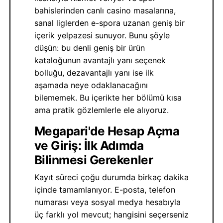
bahislerinden canlı casino masalarına,
sanal liglerden e-spora uzanan geniş bir
içerik yelpazesi sunuyor. Bunu şöyle
düşün: bu denli geniş bir ürün
kataloğunun avantajlı yanı seçenek
bolluğu, dezavantajlı yanı ise ilk
aşamada neye odaklanacağını
bilememek. Bu içerikte her bölümü kısa
ama pratik gözlemlerle ele alıyoruz.
Megapari'de Hesap Açma
ve Giriş: İlk Adımda
Bilinmesi Gerekenler
Kayıt süreci çoğu durumda birkaç dakika
içinde tamamlanıyor. E-posta, telefon
numarası veya sosyal medya hesabıyla
üç farklı yol mevcut; hangisini seçerseniz