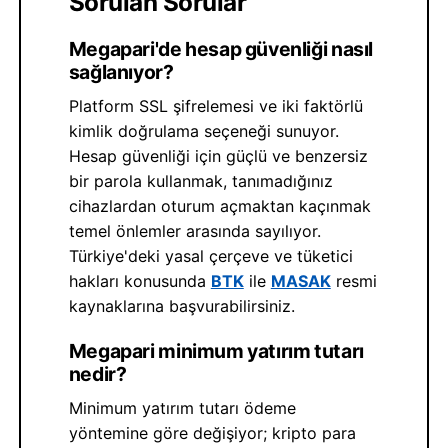
Sorulan Sorular
Megapari'de hesap güvenliği nasıl
sağlanıyor?
Platform SSL şifrelemesi ve iki faktörlü
kimlik doğrulama seçeneği sunuyor.
Hesap güvenliği için güçlü ve benzersiz
bir parola kullanmak, tanımadığınız
cihazlardan oturum açmaktan kaçınmak
temel önlemler arasında sayılıyor.
Türkiye'deki yasal çerçeve ve tüketici
hakları konusunda
BTK
ile
MASAK
resmi
kaynaklarına başvurabilirsiniz.
Megapari minimum yatırım tutarı
nedir?
Minimum yatırım tutarı ödeme
yöntemine göre değişiyor; kripto para