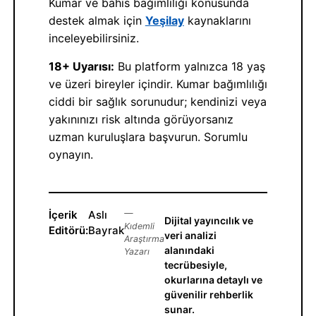
Kumar ve bahis bağımlılığı konusunda
destek almak için
Yeşilay
kaynaklarını
inceleyebilirsiniz.
18+ Uyarısı:
Bu platform yalnızca 18 yaş
ve üzeri bireyler içindir. Kumar bağımlılığı
ciddi bir sağlık sorunudur; kendinizi veya
yakınınızı risk altında görüyorsanız
uzman kuruluşlara başvurun. Sorumlu
oynayın.
İçerik
Aslı
—
Dijital yayıncılık ve
Kıdemli
Editörü:
Bayrak
veri analizi
Araştırma
alanındaki
Yazarı
tecrübesiyle,
okurlarına detaylı ve
güvenilir rehberlik
sunar.