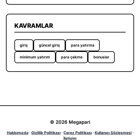
KAVRAMLAR
giriş
güncel giriş
para yatırma
minimum yatırım
para çekme
bonuslar
© 2026 Megapari
Hakkımızda
·
Gizlilik Politikası
·
Çerez Politikası
·
Kullanıcı Sözleşmesi
·
İletişim