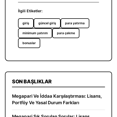
İlgili Etiketler:
giriş
güncel giriş
para yatırma
minimum yatırım
para çekme
bonuslar
SON BAŞLIKLAR
Megapari Ve İddaa Karşılaştırması: Lisans,
Portföy Ve Yasal Durum Farkları
Megapari Sık Sorulan Sorular: Lisans,