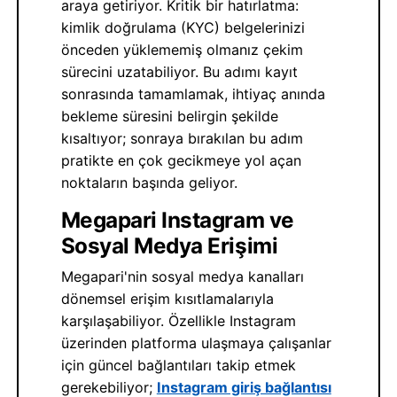
araya getiriyor. Kritik bir hatırlatma:
kimlik doğrulama (KYC) belgelerinizi
önceden yüklememiş olmanız çekim
sürecini uzatabiliyor. Bu adımı kayıt
sonrasında tamamlamak, ihtiyaç anında
bekleme süresini belirgin şekilde
kısaltıyor; sonraya bırakılan bu adım
pratikte en çok gecikmeye yol açan
noktaların başında geliyor.
Megapari Instagram ve
Sosyal Medya Erişimi
Megapari'nin sosyal medya kanalları
dönemsel erişim kısıtlamalarıyla
karşılaşabiliyor. Özellikle Instagram
üzerinden platforma ulaşmaya çalışanlar
için güncel bağlantıları takip etmek
gerekebiliyor;
Instagram giriş bağlantısı