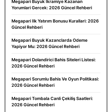
Megapari Buyuk Ikramiye Kazanan
Yorumlari Gercek: 2026 Güncel Rehberi
Megapari Ilk Yatırım Bonusu Kurallari: 2026
Güncel Rehberi
Megapari Buyuk Kazanclarda Odeme
Yapiyor Mu: 2026 Güncel Rehberi
Megapari Dolandirici Bahis Siteleri Listesi:
2026 Güncel Rehberi
Megapari Sorumlu Bahis Ve Oyun Politikasi:
2026 Güncel Rehberi
Megapari Tombala Canli Çekiliş Saatleri:
2026 Güncel Rehberi