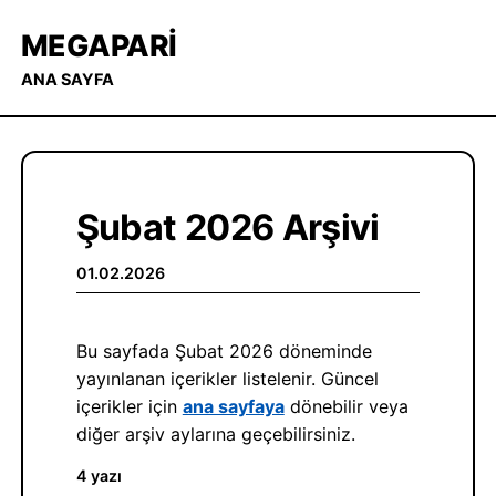
MEGAPARI
ANA SAYFA
Şubat 2026 Arşivi
01.02.2026
Bu sayfada Şubat 2026 döneminde
yayınlanan içerikler listelenir. Güncel
içerikler için
ana sayfaya
dönebilir veya
diğer arşiv aylarına geçebilirsiniz.
4 yazı