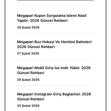
Megapari Kupon Sorgulama Islemi Nasil
Yapilir: 2026 Güncel Rehberi
28 Şubat 2026
Megapari Buz Hokeyi Ve Hentbol Bahisleri:
2026 Güncel Rehberi
27 Şubat 2026
Megapari Mobil Giriş Ios Indir Yükle: 2026
Güncel Rehberi
26 Şubat 2026
Megapari Instagram Giriş Baglantisi: 2026
Güncel Rehberi
25 Şubat 2026