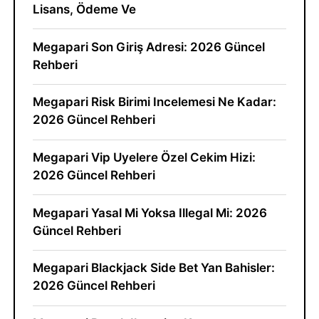
Lisans, Ödeme Ve
Megapari Son Giriş Adresi: 2026 Güncel
Rehberi
Megapari Risk Birimi Incelemesi Ne Kadar:
2026 Güncel Rehberi
Megapari Vip Uyelere Özel Cekim Hizi:
2026 Güncel Rehberi
Megapari Yasal Mi Yoksa Illegal Mi: 2026
Güncel Rehberi
Megapari Blackjack Side Bet Yan Bahisler:
2026 Güncel Rehberi