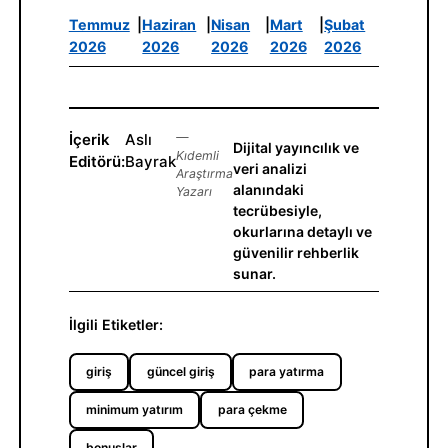
Temmuz
|
Haziran
|
Nisan
|
Mart
|
Şubat
2026
2026
2026
2026
2026
İçerik
Aslı
—
Dijital yayıncılık ve
Kıdemli
Editörü:
Bayrak
veri analizi
Araştırma
alanındaki
Yazarı
tecrübesiyle,
okurlarına detaylı ve
güvenilir rehberlik
sunar.
İlgili Etiketler:
giriş
güncel giriş
para yatırma
minimum yatırım
para çekme
bonuslar