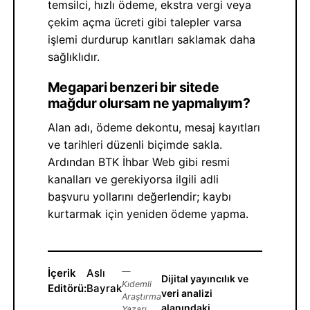
temsilci, hızlı ödeme, ekstra vergi veya
çekim açma ücreti gibi talepler varsa
işlemi durdurup kanıtları saklamak daha
sağlıklıdır.
Megapari benzeri bir sitede
mağdur olursam ne yapmalıyım?
Alan adı, ödeme dekontu, mesaj kayıtları
ve tarihleri düzenli biçimde sakla.
Ardından BTK İhbar Web gibi resmi
kanalları ve gerekiyorsa ilgili adli
başvuru yollarını değerlendir; kaybı
kurtarmak için yeniden ödeme yapma.
İçerik
Aslı
—
Dijital yayıncılık ve
Kıdemli
Editörü:
Bayrak
veri analizi
Araştırma
alanındaki
Yazarı