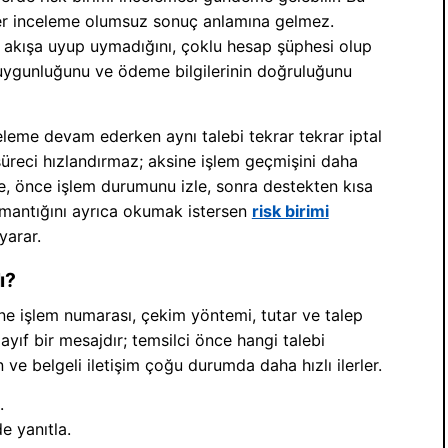
her inceleme olumsuz sonuç anlamına gelmez.
 akışa uyup uymadığını, çoklu hesap şüphesi olup
 uygunluğunu ve ödeme bilgilerinin doğruluğunu
nceleme devam ederken aynı talebi tekrar tekrar iptal
reci hızlandırmaz; aksine işlem geçmişini daha
e, önce işlem durumunu izle, sonra destekten kısa
n mantığını ayrıca okumak istersen
risk birimi
yarar.
ı?
e işlem numarası, çekim yöntemi, tutar ve talep
ayıf bir mesajdır; temsilci önce hangi talebi
ve belgeli iletişim çoğu durumda daha hızlı ilerler.
.
e yanıtla.