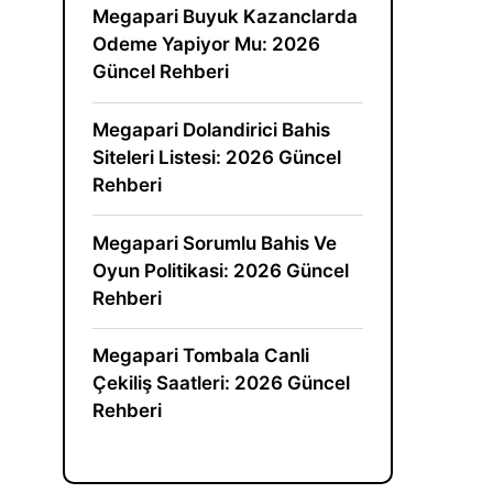
Megapari Buyuk Kazanclarda
Odeme Yapiyor Mu: 2026
Güncel Rehberi
Megapari Dolandirici Bahis
Siteleri Listesi: 2026 Güncel
Rehberi
Megapari Sorumlu Bahis Ve
Oyun Politikasi: 2026 Güncel
Rehberi
Megapari Tombala Canli
Çekiliş Saatleri: 2026 Güncel
Rehberi