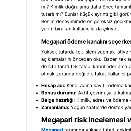
mı? Kimlik doğrulama daha önce tamamlan
tutarlı mı? Bunlar küçük ayrıntı gibi görü
Benim deneyimimde en gereksiz gecikmeler
yarım bırakan kullanıcılarda çıkıyor.
Megapari ödeme kanalını seçerke
Yüksek tutarda tek işlem yapmak istiyors
açıklamalarını önceden oku. Bazen tek se
de site tarafı tek talebi kabul eder ama 
olmak zorunda değildir, fakat kullanıcı 
Hesap adı:
Kendi adına kayıtlı ödeme kan
Bonus durumu:
Aktif çevrim şartı kalma
Belge hazırlığı:
Kimlik, adres ve ödeme ka
Zamanlama:
Yoğun saatlerde destek yanı
Megapari risk incelemesi 
Megapari
tarafında yüksek tutarlı çekiml