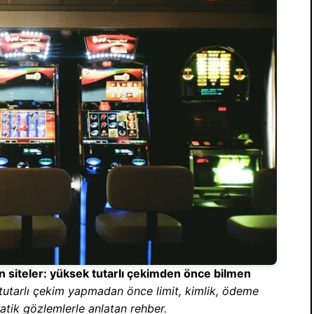
n siteler: yüksek tutarlı çekimden önce bilmen
utarlı çekim yapmadan önce limit, kimlik, ödeme
atik gözlemlerle anlatan rehber.