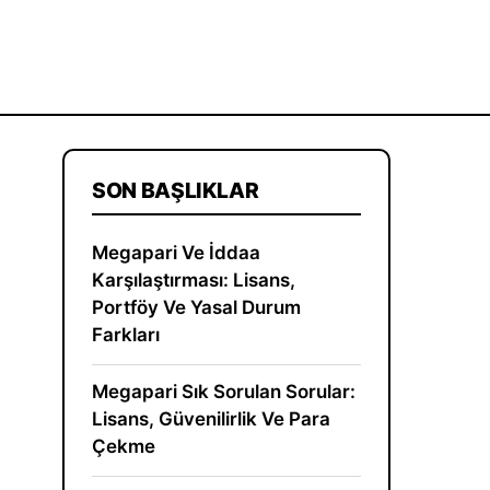
SON BAŞLIKLAR
Megapari Ve İddaa
Karşılaştırması: Lisans,
Portföy Ve Yasal Durum
Farkları
Megapari Sık Sorulan Sorular:
Lisans, Güvenilirlik Ve Para
Çekme