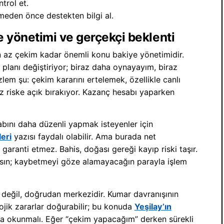
trol et.
eden önce destekten bilgi al.
 yönetimi ve gerçekçi beklenti
 az çekim kadar önemli konu bakiye yönetimidir.
 planı değiştiriyor; biraz daha oynayayım, biraz
lem şu: çekim kararını ertelemek, özellikle canlı
iz riske açık bırakıyor. Kazanç hesabı yaparken
bını daha düzenli yapmak isteyenler için
eri
yazısı faydalı olabilir. Ama burada net
aranti etmez. Bahis, doğası gereği kayıp riski taşır.
sın; kaybetmeyi göze alamayacağın parayla işlem
ü değil, doğrudan merkezidir. Kumar davranışının
lojik zararlar doğurabilir; bu konuda
Yeşilay’ın
a okunmalı. Eğer “çekim yapacağım” derken sürekli