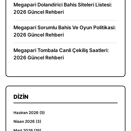
Megapari Dolandirici Bahis Siteleri Listesi:
2026 Güncel Rehberi
Megapari Sorumlu Bahis Ve Oyun Politikasi:
2026 Güncel Rehberi
Megapari Tombala Canli Çekiliş Saatleri:
2026 Güncel Rehberi
DIZIN
Haziran 2026 (5)
Nisan 2026 (3)
Mart 2026 (19)