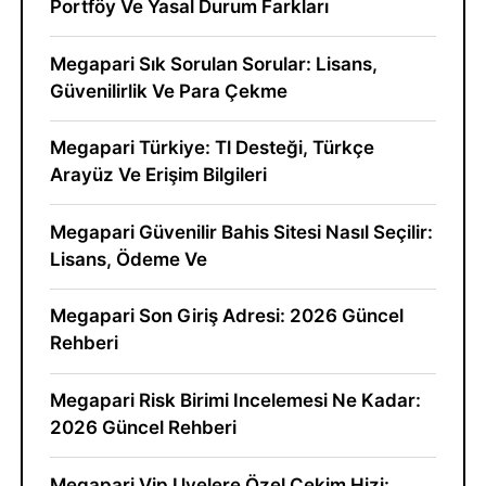
Portföy Ve Yasal Durum Farkları
Megapari Sık Sorulan Sorular: Lisans,
Güvenilirlik Ve Para Çekme
Megapari Türkiye: Tl Desteği, Türkçe
Arayüz Ve Erişim Bilgileri
Megapari Güvenilir Bahis Sitesi Nasıl Seçilir:
Lisans, Ödeme Ve
Megapari Son Giriş Adresi: 2026 Güncel
Rehberi
Megapari Risk Birimi Incelemesi Ne Kadar:
2026 Güncel Rehberi
Megapari Vip Uyelere Özel Cekim Hizi: