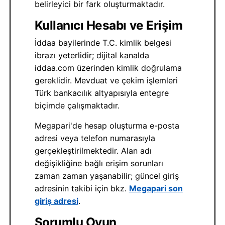
belirleyici bir fark oluşturmaktadır.
Kullanıcı Hesabı ve Erişim
İddaa bayilerinde T.C. kimlik belgesi
ibrazı yeterlidir; dijital kanalda
iddaa.com üzerinden kimlik doğrulama
gereklidir. Mevduat ve çekim işlemleri
Türk bankacılık altyapısıyla entegre
biçimde çalışmaktadır.
Megapari'de hesap oluşturma e-posta
adresi veya telefon numarasıyla
gerçekleştirilmektedir. Alan adı
değişikliğine bağlı erişim sorunları
zaman zaman yaşanabilir; güncel giriş
adresinin takibi için bkz.
Megapari son
giriş adresi
.
Sorumlu Oyun