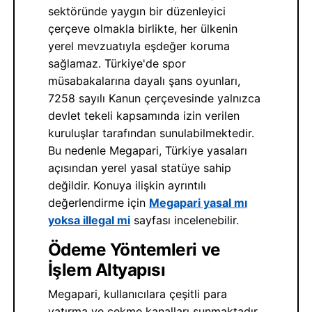
sektöründe yaygın bir düzenleyici
çerçeve olmakla birlikte, her ülkenin
yerel mevzuatıyla eşdeğer koruma
sağlamaz. Türkiye'de spor
müsabakalarına dayalı şans oyunları,
7258 sayılı Kanun çerçevesinde yalnızca
devlet tekeli kapsamında izin verilen
kuruluşlar tarafından sunulabilmektedir.
Bu nedenle Megapari, Türkiye yasaları
açısından yerel yasal statüye sahip
değildir. Konuya ilişkin ayrıntılı
değerlendirme için
Megapari yasal mı
yoksa illegal mi
sayfası incelenebilir.
Ödeme Yöntemleri ve
İşlem Altyapısı
Megapari, kullanıcılara çeşitli para
yatırma ve çekme kanalları sunmaktadır.