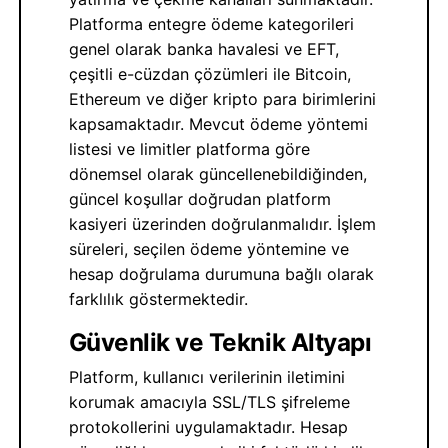
Platforma entegre ödeme kategorileri
genel olarak banka havalesi ve EFT,
çeşitli e-cüzdan çözümleri ile Bitcoin,
Ethereum ve diğer kripto para birimlerini
kapsamaktadır. Mevcut ödeme yöntemi
listesi ve limitler platforma göre
dönemsel olarak güncellenebildiğinden,
güncel koşullar doğrudan platform
kasiyeri üzerinden doğrulanmalıdır. İşlem
süreleri, seçilen ödeme yöntemine ve
hesap doğrulama durumuna bağlı olarak
farklılık göstermektedir.
Güvenlik ve Teknik Altyapı
Platform, kullanıcı verilerinin iletimini
korumak amacıyla SSL/TLS şifreleme
protokollerini uygulamaktadır. Hesap