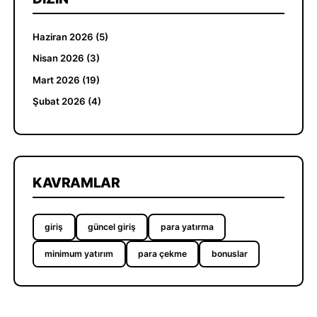
Haziran 2026 (5)
Nisan 2026 (3)
Mart 2026 (19)
Şubat 2026 (4)
KAVRAMLAR
giriş
güncel giriş
para yatırma
minimum yatırım
para çekme
bonuslar