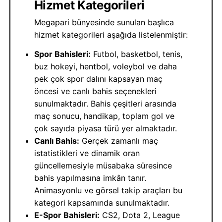
Hizmet Kategorileri
Megapari bünyesinde sunulan başlıca
hizmet kategorileri aşağıda listelenmiştir:
Spor Bahisleri:
Futbol, basketbol, tenis,
buz hokeyi, hentbol, voleybol ve daha
pek çok spor dalını kapsayan maç
öncesi ve canlı bahis seçenekleri
sunulmaktadır. Bahis çeşitleri arasında
maç sonucu, handikap, toplam gol ve
çok sayıda piyasa türü yer almaktadır.
Canlı Bahis:
Gerçek zamanlı maç
istatistikleri ve dinamik oran
güncellemesiyle müsabaka süresince
bahis yapılmasına imkân tanır.
Animasyonlu ve görsel takip araçları bu
kategori kapsamında sunulmaktadır.
E-Spor Bahisleri:
CS2, Dota 2, League