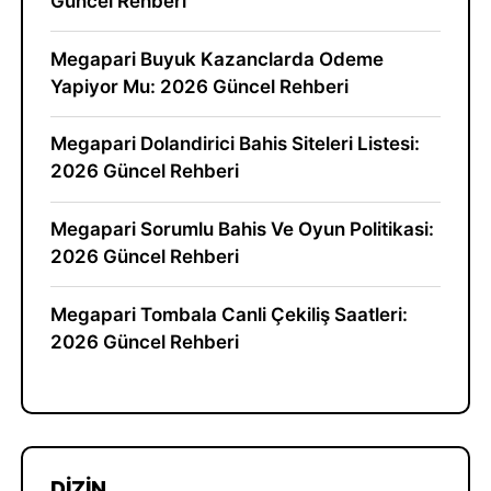
Güncel Rehberi
Megapari Buyuk Kazanclarda Odeme
Yapiyor Mu: 2026 Güncel Rehberi
Megapari Dolandirici Bahis Siteleri Listesi:
2026 Güncel Rehberi
Megapari Sorumlu Bahis Ve Oyun Politikasi:
2026 Güncel Rehberi
Megapari Tombala Canli Çekiliş Saatleri:
2026 Güncel Rehberi
DIZIN