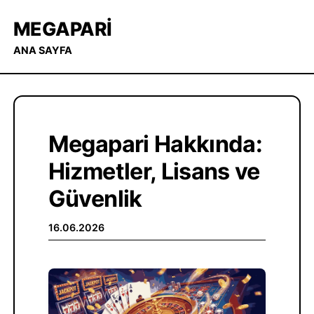
MEGAPARI
ANA SAYFA
Megapari Hakkında:
Hizmetler, Lisans ve
Güvenlik
16.06.2026