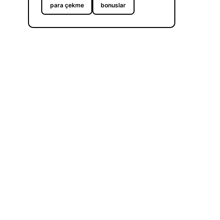
para çekme
bonuslar