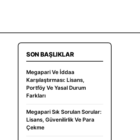
SON BAŞLIKLAR
Megapari Ve İddaa
Karşılaştırması: Lisans,
Portföy Ve Yasal Durum
Farkları
Megapari Sık Sorulan Sorular:
Lisans, Güvenilirlik Ve Para
Çekme