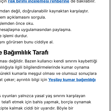
 için
risk birimi incelemesi rehberine
de bakılabilir.
dan değil, doğrulanabilir kaynaktan karşılaştır.
şlem açıklamasını sorgula.
işlemden önce oku.
ni mesajlaşma uygulamasından paylaşma.
 işlemi durdur.
ığını görürsen bunu ciddiye al.
Bağımlılık Tarafı
ması değildir. Bazen kullanıcı kendi sınırını kaybettiği
lılığıyla ilgili bilgilendirmelerinde kumar oynama
n sürekli kumarla meşgul olması ve olumsuz sonuçlara
çeker; ayrıntılı bilgi için
Yeşilay kumar bağımlılığı
oyunları yalnızca yasal yaş sınırını karşılayan
ybı telafi etmek için bahis yapmak, borçla oynamak
pte kalmak ciddi bir uyarıdır. Böyle bir