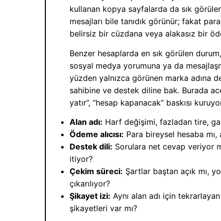
kullanan kopya sayfalarda da sık görülen
mesajları bile tanıdık görünür; fakat para
belirsiz bir cüzdana veya alakasız bir öd
Benzer hesaplarda en sık görülen durum, k
sosyal medya yorumuna ya da mesajlaşma
yüzden yalnızca görünen marka adına değ
sahibine ve destek diline bak. Burada ace
yatır”, “hesap kapanacak” baskısı kuruyor
Alan adı:
Harf değişimi, fazladan tire, gar
Ödeme alıcısı:
Para bireysel hesaba mı, 
Destek dili:
Sorulara net cevap veriyor 
itiyor?
Çekim süreci:
Şartlar baştan açık mı, yo
çıkarılıyor?
Şikayet izi:
Aynı alan adı için tekrarlaya
şikayetleri var mı?