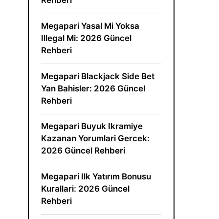
Rehberi
Megapari Yasal Mi Yoksa
Illegal Mi: 2026 Güncel
Rehberi
Megapari Blackjack Side Bet
Yan Bahisler: 2026 Güncel
Rehberi
Megapari Buyuk Ikramiye
Kazanan Yorumlari Gercek:
2026 Güncel Rehberi
Megapari Ilk Yatırım Bonusu
Kurallari: 2026 Güncel
Rehberi