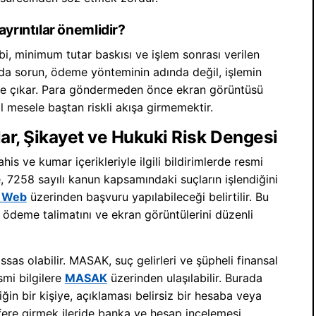
yrıntılar önemlidir?
bi, minimum tutar baskısı ve işlem sonrası verilen
mda sorun, ödeme yönteminin adında değil, işlemin
de çıkar. Para göndermeden önce ekran görüntüsü
l mesele baştan riskli akışa girmemektir.
ar, Şikayet ve Hukuki Risk Dengesi
his ve kumar içerikleriyle ilgili bildirimlerde resmi
e, 7258 sayılı kanun kapsamındaki suçların işlendiğini
r Web
üzerinden başvuru yapılabileceği belirtilir. Bu
ni, ödeme talimatını ve ekran görüntülerini düzenli
sas olabilir. MASAK, suç gelirleri ve şüpheli finansal
smi bilgilere
MASAK
üzerinden ulaşılabilir. Burada
iğin bir kişiye, açıklaması belirsiz bir hesaba veya
fere girmek ileride banka ve hesap incelemesi