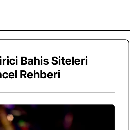
ici Bahis Siteleri
ncel Rehberi