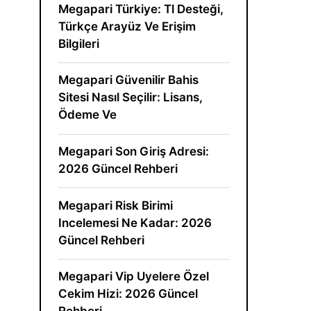
Megapari Türkiye: Tl Desteği,
Türkçe Arayüz Ve Erişim
Bilgileri
Megapari Güvenilir Bahis
Sitesi Nasıl Seçilir: Lisans,
Ödeme Ve
Megapari Son Giriş Adresi:
2026 Güncel Rehberi
Megapari Risk Birimi
Incelemesi Ne Kadar: 2026
Güncel Rehberi
Megapari Vip Uyelere Özel
Cekim Hizi: 2026 Güncel