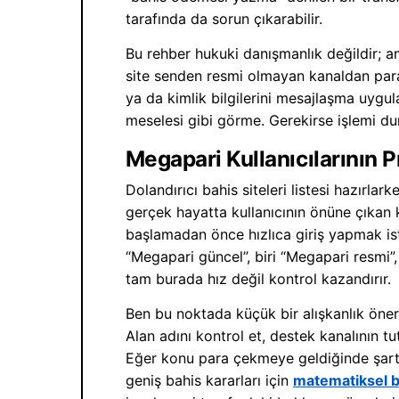
tarafında da sorun çıkarabilir.
Bu rehber hukuki danışmanlık değildir; ama
site senden resmi olmayan kanaldan para 
ya da kimlik bilgilerini mesajlaşma uygu
meselesi gibi görme. Gerekirse işlemi du
Megapari Kullanıcılarının Pr
Dolandırıcı bahis siteleri listesi hazırlar
gerçek hayatta kullanıcının önüne çıkan 
başlamadan önce hızlıca giriş yapmak isti
“Megapari güncel”, biri “Megapari resmi”,
tam burada hız değil kontrol kazandırır.
Ben bu noktada küçük bir alışkanlık öner
Alan adını kontrol et, destek kanalının tu
Eğer konu para çekmeye geldiğinde şartla
geniş bahis kararları için
matematiksel b