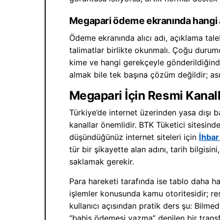
Megapari ödeme ekranında hangi a
Ödeme ekranında alıcı adı, açıklama tale
talimatlar birlikte okunmalı. Çoğu duru
kime ve hangi gerekçeyle gönderildiğin
almak bile tek başına çözüm değildir; ası
Megapari İçin Resmi Kanall
Türkiye’de internet üzerinden yasa dışı ba
kanallar önemlidir. BTK Tüketici sitesind
düşündüğünüz internet siteleri için
İhba
tür bir şikayette alan adını, tarih bilgisi
saklamak gerekir.
Para hareketi tarafında ise tablo daha has
işlemler konusunda kamu otoritesidir; re
kullanıcı açısından pratik ders şu: Bilmed
“bahis ödemesi yazma” denilen bir trans